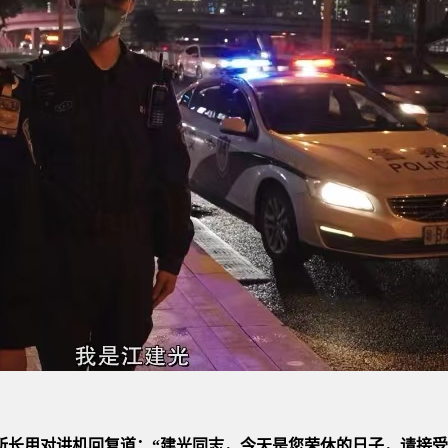
所长用对讲机回复道：“建光同志，今天是您荣休的日子，请接受