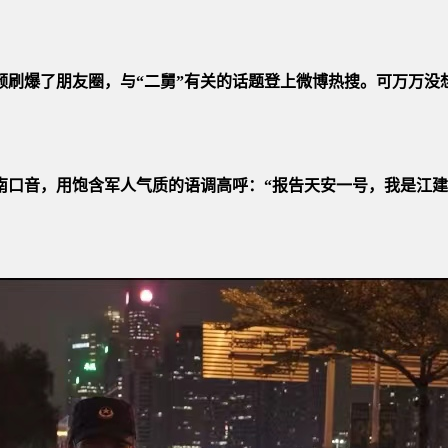
频刷爆了朋友圈，与“二舅”有关的话题登上微博热搜。可万万
南口音，用饱含军人气质的语调高呼：“报告天安一号，我是江