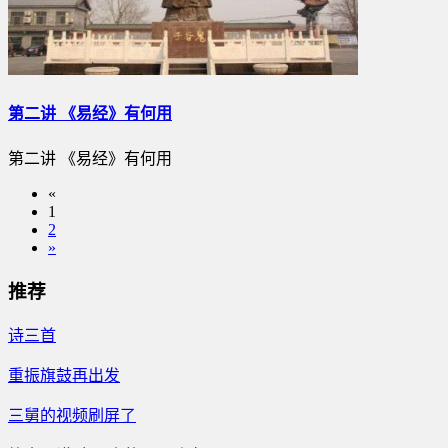
第二讲 《易经》有何用
第二讲 《易经》有何用
«
1
2
»
推荐
诗三首
重振旗鼓再出发
三舅的视频刷屏了