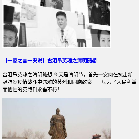
【一家之言一安说】含泪吊英魂之清明随想
含泪吊英魂之清明随想 今天是清明节，首先一安向在抗击新
冠肺炎疫情战斗中遇难的英烈和同胞致哀！一切为了人民利益
而牺牲的英烈们永垂不朽！