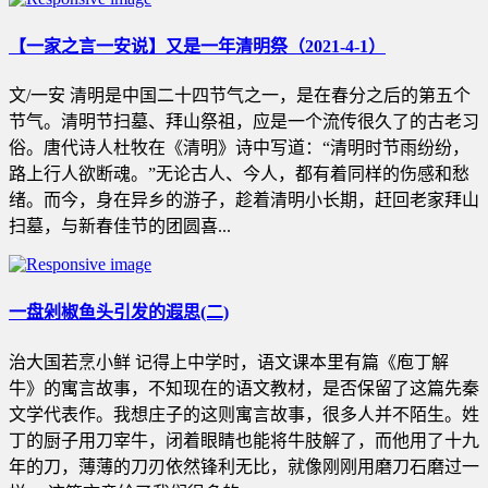
【一家之言一安说】又是一年清明祭（2021-4-1）
文/一安 清明是中国二十四节气之一，是在春分之后的第五个
节气。清明节扫墓、拜山祭祖，应是一个流传很久了的古老习
俗。唐代诗人杜牧在《清明》诗中写道：“清明时节雨纷纷，
路上行人欲断魂。”无论古人、今人，都有着同样的伤感和愁
绪。而今，身在异乡的游子，趁着清明小长期，赶回老家拜山
扫墓，与新春佳节的团圆喜...
一盘剁椒鱼头引发的遐思(二)
治大国若烹小鲜 记得上中学时，语文课本里有篇《庖丁解
牛》的寓言故事，不知现在的语文教材，是否保留了这篇先秦
文学代表作。我想庄子的这则寓言故事，很多人并不陌生。姓
丁的厨子用刀宰牛，闭着眼睛也能将牛肢解了，而他用了十九
年的刀，薄薄的刀刃依然锋利无比，就像刚刚用磨刀石磨过一