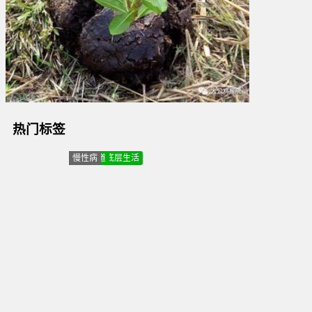
热门标签
改革
道德
分析
医疗
改革
毛主席
易经
智慧
姓氏文化
谱牒文化
百家姓
家谱
疫情
口罩
物价
涨价
贫富悬殊
两极分化
共同富裕
数字
玄机
风水
能量
磁场
改运
打压中医
抹黑中医
反中医
组织
阴谋
危机
易经
预测学
博士
研究生
公有制经济
私有制
人民领袖
央视
采访
汇惠万家
蔡一安
易经
智慧
解析
人生
密码
丁香医生
养生
秘诀
中医
蔡一安
汇惠万家
端午感怀
汇惠万家
生命之轮
平台作用
创业
故事
蔡一安
信用中国
年会
诚信
企业
荣誉
蔡一安
姓氏文化
宗亲
商务
活动
易学
汇智人生
智慧
讲座
电子商务
诚信
汇惠万家
示范企业
疫情
情况
工作
研究
怀念
亲人
关注社会底层生活
撞墙
选择
智慧
雨泽
书画院
中医
养生之道
亚健康
慢性病