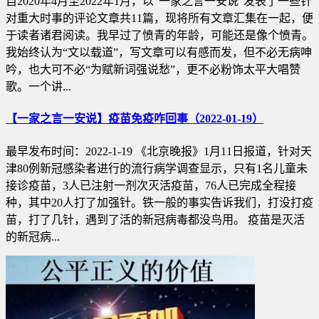
自2020年4月至2022年1月，以“一家之言一安说”发表了一些针
对重大时事的评论文章共11篇，现将所有文章汇集在一起，便
于读者诸君阅读。我早过了愤青的年龄，可能还是像个愤青。
我始终认为“文以载道”，写文章可以有感而发，但不必无病呻
吟，也大可不必“为赋新词强说愁”，更不必粉饰太平大唱赞
歌。一个讲...
【一家之言一安说】疫苗免疫咋回事（2022-01-19）
最早发布时间：2022-1-19 《北京晚报》1月11日报道，针对天
津80例新冠感染者进行的流行病学调查显示，只有1名儿童未
接诊疫苗，3人已注射一剂次灭活疫苗，76人已完成全程接
种，其中20人打了加强针。铁一般的事实告诉我们，打没打疫
苗，打了几针，遇到了活的新冠病毒都没鸟用。 疫苗是灭活
的新冠病...