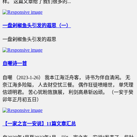
样。 这篇文章给了我们很多的...
一盘剁椒鱼头引发的遐思（一）
一盘剁椒鱼头引发的遐思
自嘲诗一首
自嘲 （2023-1-26） 我本江海泛舟客， 诗书为伴自清闲。 无
奈江海多险隘， 人去财空忧三餐。 偶作狂徒喷暗世， 单凭理
信颂明君。 苦心犹盼旌旗展， 利剑高悬斩凶顽。 （一安于癸
卯年正月初五日）
【一家之言一安说】11篇文章汇总